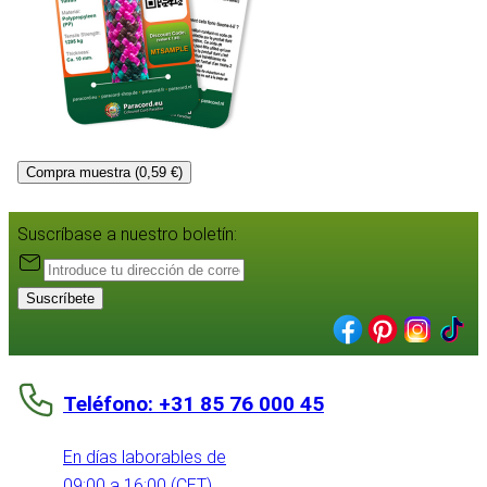
Compra muestra (0,59 €)
Suscríbase a nuestro boletín:
Suscríbete
Teléfono: +31 85 76 000 45
En días laborables de
09:00 a 16:00 (CET)