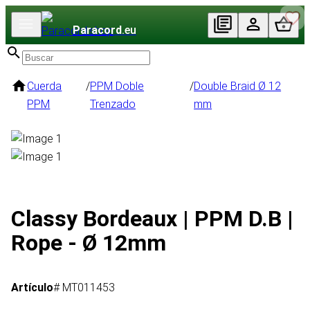
Paracord
.eu
Cuerda
/
PPM Doble
/
Double Braid Ø 12
PPM
Trenzado
mm
Classy Bordeaux | PPM D.B |
Rope - Ø 12mm
Artículo
# MT011453