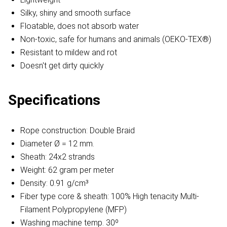
Silky, shiny and smooth surface
Floatable, does not absorb water
Non-toxic, safe for humans and animals (OEKO-TEX®)
Resistant to mildew and rot
Doesn't get dirty quickly
Specifications
Rope construction: Double Braid
Diameter Ø = 12 mm.
Sheath: 24x2 strands
Weight: 62 gram per meter
Density: 0.91 g/cm³
Fiber type core & sheath: 100% High tenacity Multi-
Filament Polypropylene (MFP)
Washing machine temp. 30º