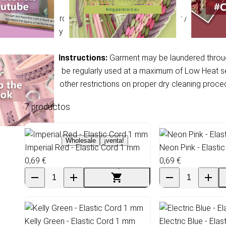
Elastic Cord Ø 1 mm: Material: 50% Polyester / 50% Rubbe
Conformity with Öko-tex 100: Yes.
Washing Instructions:
Garment may be laundered through 
dryer may be regularly used at a maximum of Low Heat sett
used with other restrictions on proper dry cleaning proce
7 productos
Wholesale
¡venta!
Imperial Red - Elastic Cord 1 mm
Neon Pink - Elasti
0,69 €
0,69 €
Kelly Green - Elastic Cord 1 mm
Electric Blue - Ela