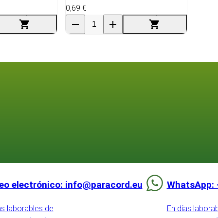
0,69 €
eo electrónico: info@paracord.eu
WhatsApp: 
as laborables de
En días labora