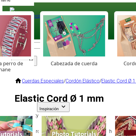
Paracord
.eu
Coloured Cord Paradise
a perro de
Cabezada de cuerda
Cordó
Surtido
hane
Cuerdas Especiales
/
Cordón Elástico
/
Elastic Cord Ø 
Elastic Cord Ø 1 mm
Inspiración
High quality elastic cord!
Elastic Cord is an indispensable material for the handyma