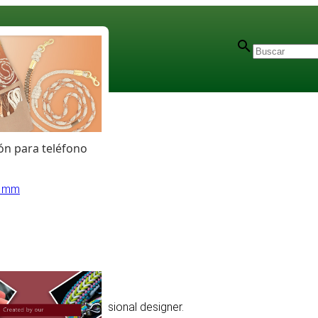
n para teléfono
1 mm
n, hobbyist and professional designer.