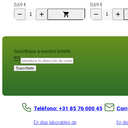
0,69 €
0,69 €
Suscríbase a nuestro boletín:
Suscríbete
Teléfono: +31 85 76 000 45
Corr
En días laborables de
En dí