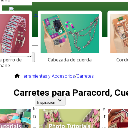
Paracord
.eu
Coloured Cord Paradise
a perro de
Cabezada de cuerda
Cordó
Surtido
hane
Herramientas y Accesorios
/
Carretes
Carretes para Paracord, Cu
Inspiración
Los carretes para
paracord
, cuerda, cordón y otros mater
Disponibles en diferentes tamaños, ayudan a mantener los