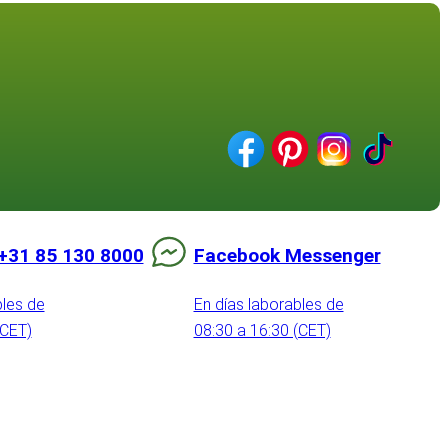
+31 85 130 8000
Facebook Messenger
bles de
En días laborables de
(CET)
08:30 a 16:30 (CET)