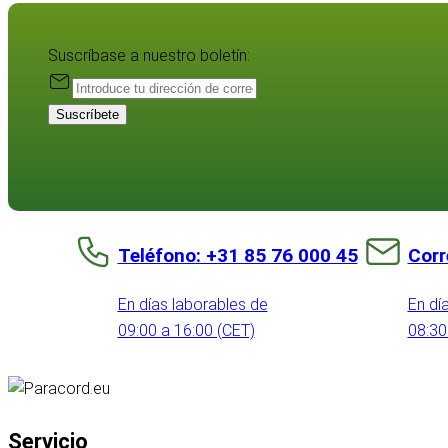
Suscríbase a nuestro boletín:
Suscríbete
Teléfono: +31 85 76 000 45
Corr
En días laborables de
En dí
09:00 a 16:00 (CET)
08:30
Servicio