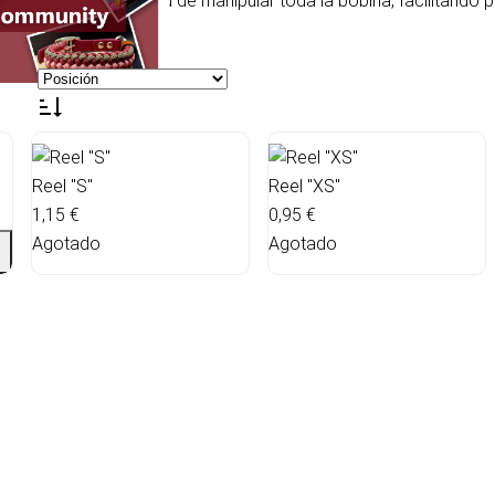
didad sin necesidad de manipular toda la bobina, facilitando p
les enrollados.
Reel "S"
Reel "XS"
1,15 €
0,95 €
Agotado
Agotado