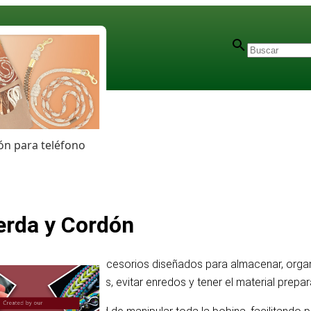
n para teléfono
erda y Cordón
iales flexibles son accesorios diseñados para almacenar, organiza
 cordones ordenados, evitar enredos y tener el material prepara