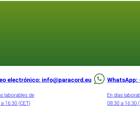
eo electrónico: info@paracord.eu
WhatsApp: 
as laborables de
En días labora
 a 16:30 (CET)
08:30 a 16:30 