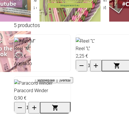
Estos accesorios permiten medir y cortar con mayor como
proyectos con cuerdas, cordones, cintas y otros materia
5 productos
Reel "M"
Reel "L"
2,05 €
2,25 €
Agotado
Wholesale
¡venta!
Paracord Winder
0,90 €