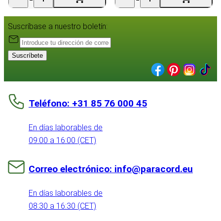
Suscríbase a nuestro boletín:
Suscríbete
Teléfono: +31 85 76 000 45
En días laborables de
09:00 a 16:00 (CET)
Correo electrónico: info@paracord.eu
En días laborables de
08:30 a 16:30 (CET)