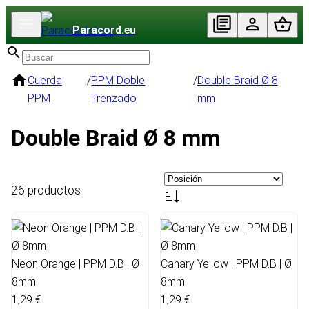
Paracord
.eu
Cuerda
/
PPM Doble
/
Double Braid Ø 8
PPM
Trenzado
mm
Double Braid Ø 8 mm
26 productos
Neon Orange | PPM D.B | Ø
Canary Yellow | PPM D.B | Ø
8mm
8mm
1,29 €
1,29 €