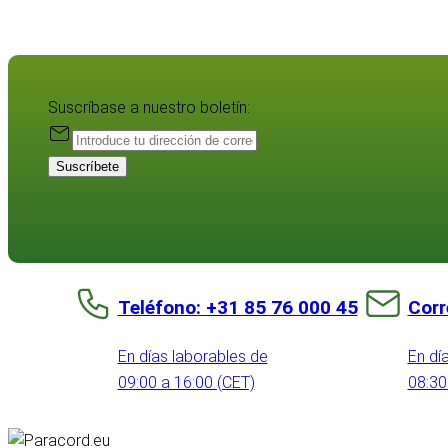
Suscríbase a nuestro boletín:
Suscríbete
Teléfono: +31 85 76 000 45
Corr
En días laborables de
En dí
09:00 a 16:00 (CET)
08:30