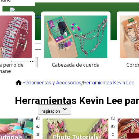
Paracord
.eu
Coloured Cord Paradise
a perro de
Cabezada de cuerda
Cordó
Surtido
hane
Herramientas y Accesorios
/
Herramientas Kevin Lee
Herramientas Kevin Lee par
Inspiración
Herramientas de precisión Kevin Lee para trabajos de m
incluye mazos, punzones, alesnas, biseladores de cantos
control y precisión durante el proceso de trabajo.