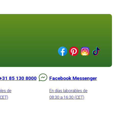
+31 85 130 8000
Facebook Messenger
bles de
En días laborables de
(CET)
08:30 a 16:30 (CET)