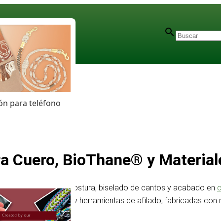
n para teléfono
a Cuero, BioThane® y Materiale
arcado, perforación, costura, biselado de cantos y acabado en
, tableros de costura y herramientas de afilado, fabricadas c