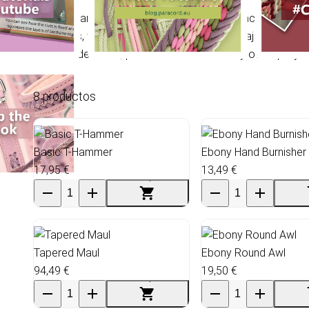
Cada herramienta se vende por separado, facilitando la 
artesanos, fabricantes y creadores que trabajan con mate
artículos de cuero, productos decorativos y otros proyec
8 productos
Basic T-Hammer
Ebony Hand Burnisher 
17,95 €
13,49 €
Wholesale
¡venta!
Tapered Maul
Ebony Round Awl
94,49 €
19,50 €