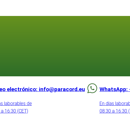
eo electrónico: info@paracord.eu
WhatsApp: 
as laborables de
En días labora
 a 16:30 (CET)
08:30 a 16:30 