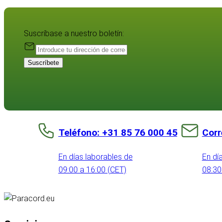
Suscríbase a nuestro boletín:
Suscríbete
Teléfono: +31 85 76 000 45
Corr
En días laborables de
En dí
09:00 a 16:00 (CET)
08:30