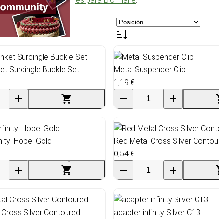
ién nuestros
adaptadores para BioThane
.
et Surcingle Buckle Set
Metal Suspender Clip
1,19 €
nity 'Hope' Gold
Red Metal Cross Silver Contou
0,54 €
 Cross Silver Contoured
adapter infinity Silver C13