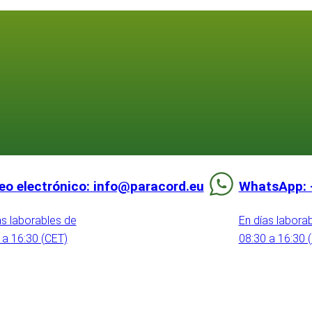
eo electrónico: info@paracord.eu
WhatsApp: 
as laborables de
En días labora
 a 16:30 (CET)
08:30 a 16:30 