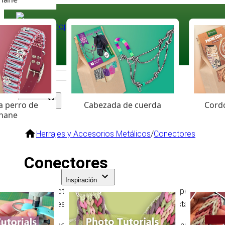
Paracord
.eu
Coloured Cord Paradise
a perro de
Cabezada de cuerda
Cordó
Surtido
hane
Herrajes y Accesorios Metálicos
/
Conectores
Conectores
Inspiración
Los conectores son herrajes pequeños que permiten uni
conectores infinito y cruces decorativas hasta clips par