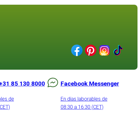
+31 85 130 8000
Facebook Messenger
bles de
En días laborables de
(CET)
08:30 a 16:30 (CET)