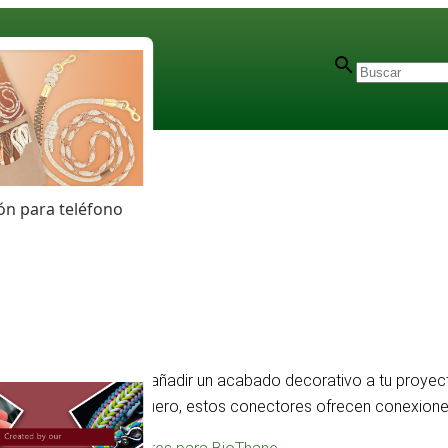
n para teléfono
r dos componentes o añadir un acabado decorativo a tu proye
a tirantes y topes de cuero, estos conectores ofrecen conexione