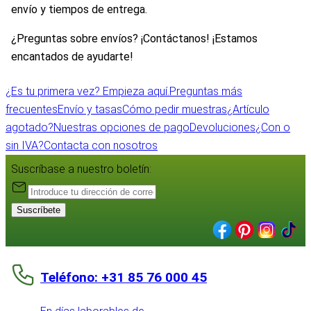
envío y tiempos de entrega.
¿Preguntas sobre envíos? ¡Contáctanos! ¡Estamos
encantados de ayudarte!
¿Es tu primera vez? Empieza aquí.
Preguntas más
frecuentes
Envío y tasas
Cómo pedir muestras
¿Artículo
agotado?
Nuestras opciones de pago
Devoluciones
¿Con o
sin IVA?
Contacta con nosotros
Suscríbase a nuestro boletín:
Suscríbete
Teléfono: +31 85 76 000 45