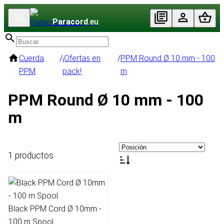
Paracord
.eu
Cuerda
/
¡Ofertas en
/
PPM Round Ø 10 mm - 100
PPM
pack!
m
PPM Round Ø 10 mm - 100
m
1 productos
Black PPM Cord Ø 10mm -
100 m Spool