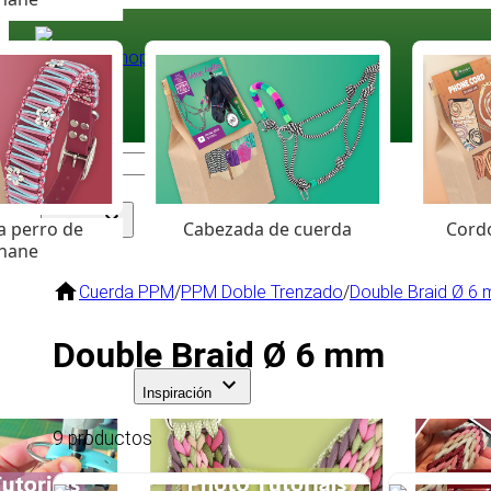
Paracord
.eu
Coloured Cord Paradise
a perro de
Cabezada de cuerda
Cordó
Surtido
hane
Cuerda PPM
/
PPM Doble Trenzado
/
Double Braid Ø 6
Double Braid Ø 6 mm
Inspiración
9 productos