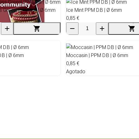
ss Green| PPM D.B | Ø 6mm
Ice Mint PPM D.B | Ø 6mm
0,85 €
D.B | Ø 6mm
Moccasin | PPM D.B | Ø 6mm
0,85 €
Agotado