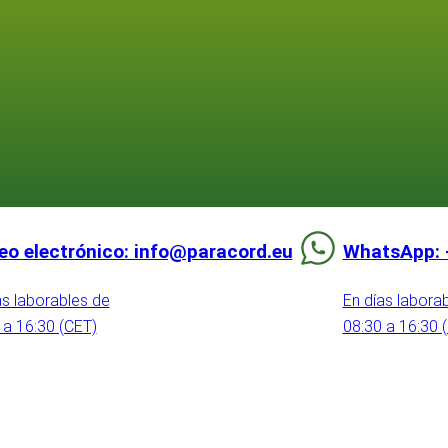
eo electrónico: info@paracord.eu
WhatsApp: 
as laborables de
En días labora
 a 16:30 (CET)
08:30 a 16:30 