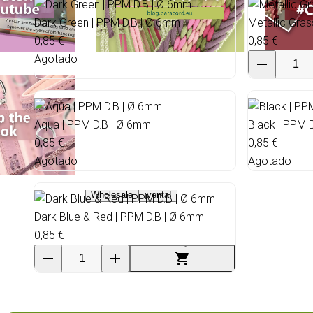
Dark Green | PPM D.B | Ø 6mm
Metallic Gra
0,85 €
0,85 €
Agotado
Aqua | PPM D.B | Ø 6mm
Black | PPM 
0,85 €
0,85 €
Agotado
Agotado
Wholesale
¡venta!
Dark Blue & Red | PPM D.B | Ø 6mm
0,85 €