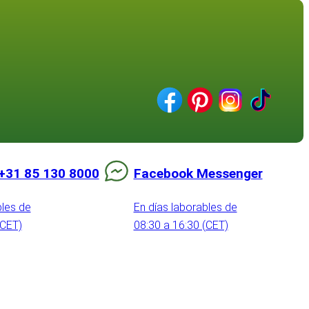
+31 85 130 8000
Facebook Messenger
bles de
En días laborables de
(CET)
08:30 a 16:30 (CET)