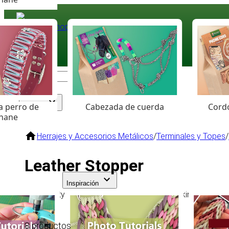
Paracord
.eu
Coloured Cord Paradise
a perro de
Cabezada de cuerda
Cordó
Surtido
hane
Herrajes y Accesorios Metálicos
/
Terminales y Topes
/
Leather Stopper
Inspiración
High quality leather stopper to use as a blocking system 
8 productos