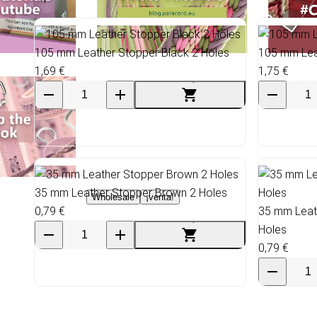
105 mm Leather Stopper Black 2 Holes
105 mm Lea
1,69 €
1,75 €
35 mm Leather Stopper Brown 2 Holes
Wholesale
¡venta!
0,79 €
35 mm Leat
Holes
0,79 €