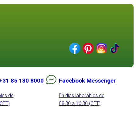
+31 85 130 8000
Facebook Messenger
bles de
En días laborables de
(CET)
08:30 a 16:30 (CET)