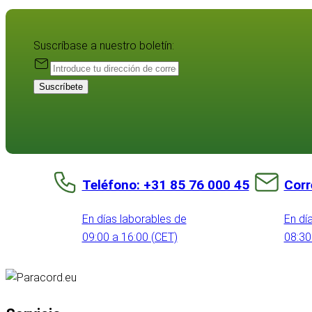
Suscríbase a nuestro boletín:
Suscríbete
Teléfono: +31 85 76 000 45
Corr
En días laborables de
En dí
09:00 a 16:00 (CET)
08:30