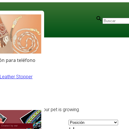
n para teléfono
Leather Stopper
and adjustable when your pet is growing.