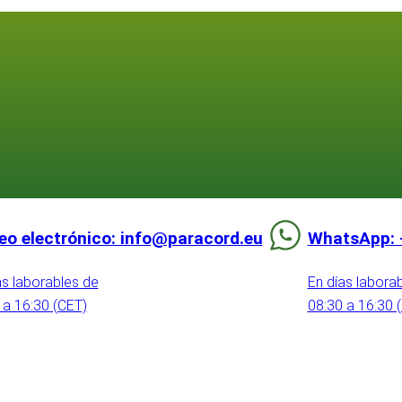
eo electrónico: info@paracord.eu
WhatsApp: 
as laborables de
En días labora
 a 16:30 (CET)
08:30 a 16:30 