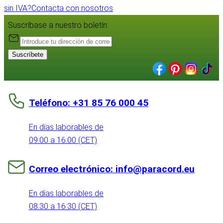
sin IVA?
Contacta con nosotros
Suscríbase a nuestro boletín:
Suscríbete
Teléfono: +31 85 76 000 45
En días laborables de
09:00 a 16:00 (CET)
Correo electrónico: info@paracord.eu
En días laborables de
08:30 a 16:30 (CET)