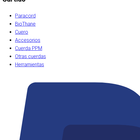
Paracord
BioThane
Cuero
Accesorios
Cuerda PPM
Otras cuerdas
Herramientas