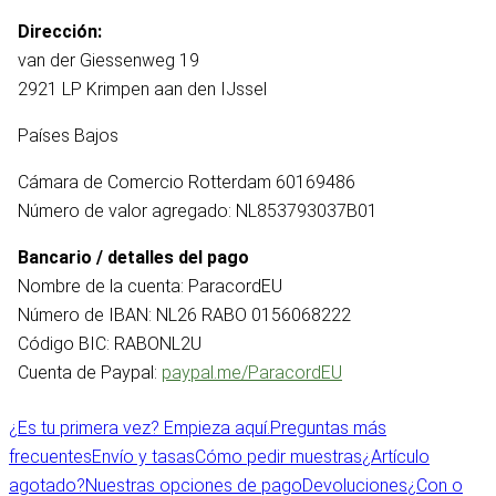
Dirección:
van der Giessenweg 19
2921 LP Krimpen aan den IJssel
Países Bajos
Cámara de Comercio Rotterdam 60169486
Número de valor agregado: NL853793037B01
Bancario / detalles del pago
Nombre de la cuenta: ParacordEU
Número de IBAN: NL26 RABO 0156068222
Código BIC: RABONL2U
Cuenta de Paypal:
paypal.me/ParacordEU
¿Es tu primera vez? Empieza aquí.
Preguntas más
frecuentes
Envío y tasas
Cómo pedir muestras
¿Artículo
agotado?
Nuestras opciones de pago
Devoluciones
¿Con o