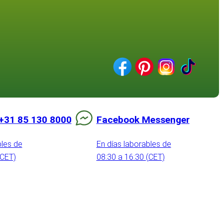
+31 85 130 8000
Facebook Messenger
bles de
En días laborables de
(CET)
08:30 a 16:30 (CET)