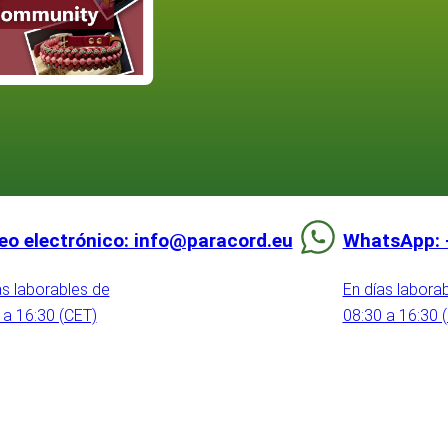
eo electrónico: info@paracord.eu
WhatsApp: 
as laborables de
En días labora
 a 16:30 (CET)
08:30 a 16:30 