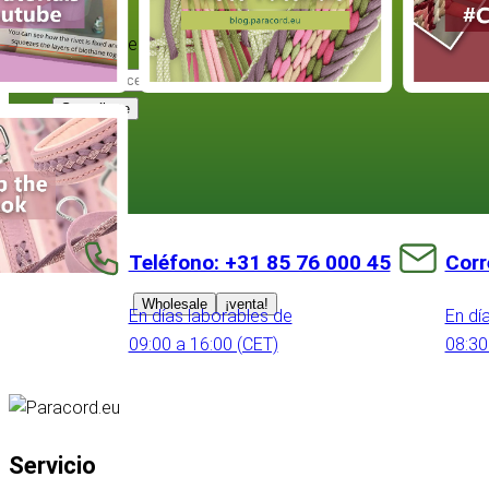
Suscríbase a nuestro boletín:
Suscríbete
Teléfono: +31 85 76 000 45
Corr
Wholesale
¡venta!
En días laborables de
En dí
09:00 a 16:00 (CET)
08:30
Servicio