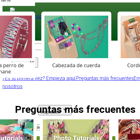
Paracord
.eu
Coloured Cord Paradise
a perro de
Cabezada de cuerda
Cordó
Surtido
hane
¿Es tu primera vez? Empieza aquí.
Preguntas más frecuentes
En
nosotros
Preguntas más frecuentes
Inspiración