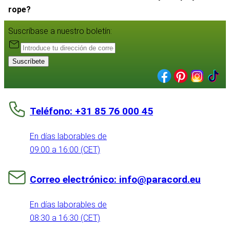
rope?
Suscríbase a nuestro boletín:
Suscríbete
Teléfono: +31 85 76 000 45
En días laborables de
09:00 a 16:00 (CET)
Correo electrónico: info@paracord.eu
En días laborables de
08:30 a 16:30 (CET)