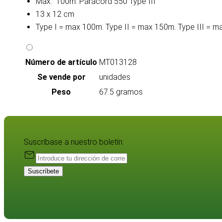
Max. 100m. Paracord 550 Type III
13 x 12 cm
Type I = max 100m. Type II = max 150m. Type III = 
Número de artículo
MT013128
Se vende por
unidades
Peso
67.5 gramos
Suscríbase a nuestro boletín:
Suscríbete