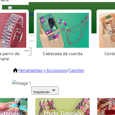
Paracord
.eu
Coloured Cord Paradise
a perro de
Cabezada de cuerda
Cordó
Surtido
hane
Herramientas y Accesorios
/
Carretes
Inspiración