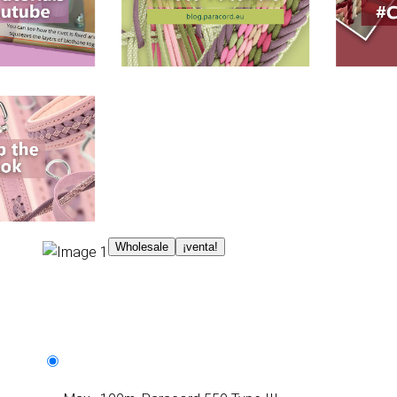
Wholesale
¡venta!