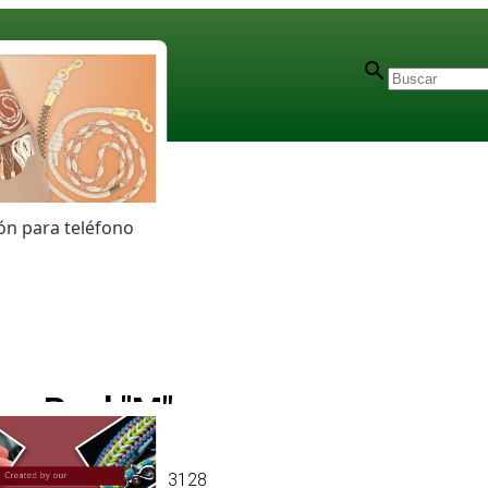
n para teléfono
Reel "M"
Artículo
# MT013128