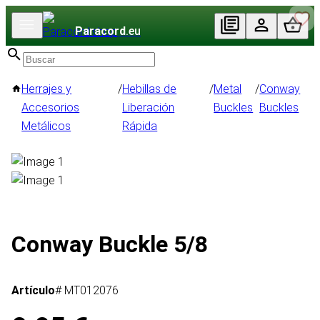
Paracord
.eu
Herrajes y
/
Hebillas de
/
Metal
/
Conway
Accesorios
Liberación
Buckles
Buckles
Metálicos
Rápida
Conway Buckle 5/8
Artículo
# MT012076