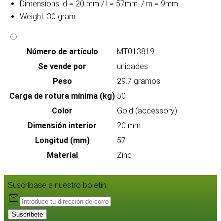
Dimensions: d = 20 mm / l = 57mm. / m = 9mm.
Weight: 30 gram.
Número de artículo
MT013819
Se vende por
unidades
Peso
29.7 gramos
Carga de rotura mínima (kg)
50
Color
Gold (accessory)
Dimensión interior
20 mm
Longitud (mm)
57
Material
Zinc
Suscríbase a nuestro boletín:
Suscríbete