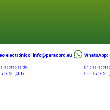
eo electrónico: info@paracord.eu
WhatsApp: 
as laborables de
En días labora
 a 16:30 (CET)
08:30 a 16:30 