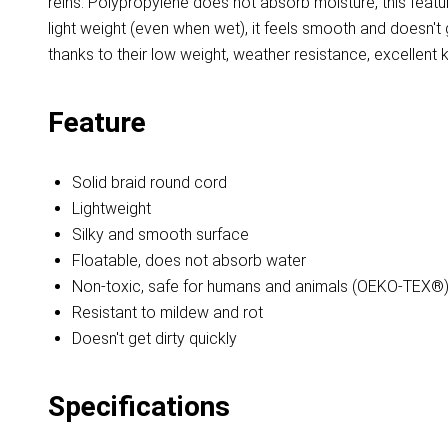
reins. Polypropylene does not absorb moisture, this featu
light weight (even when wet), it feels smooth and doesn'
thanks to their low weight, weather resistance, excellent k
Feature
Solid braid round cord
Lightweight
Silky and smooth surface
Floatable, does not absorb water
Non-toxic, safe for humans and animals (OEKO-TEX®
Resistant to mildew and rot
Doesn't get dirty quickly
Specifications