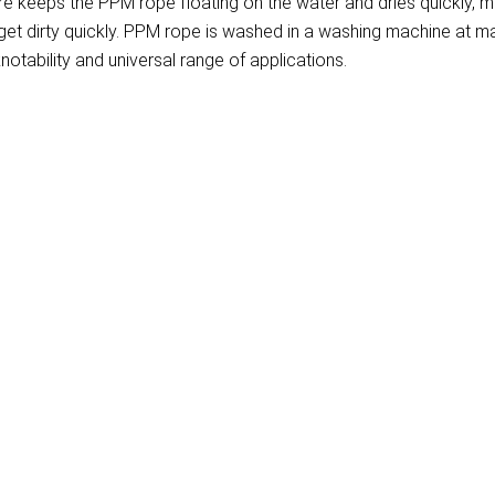
re keeps the PPM rope floating on the water and dries quickly, m
t get dirty quickly. PPM rope is washed in a washing machine at
notability and universal range of applications.
)