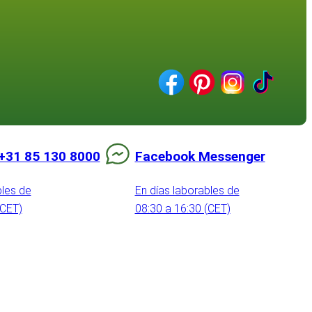
+31 85 130 8000
Facebook Messenger
bles de
En días laborables de
(CET)
08:30 a 16:30 (CET)