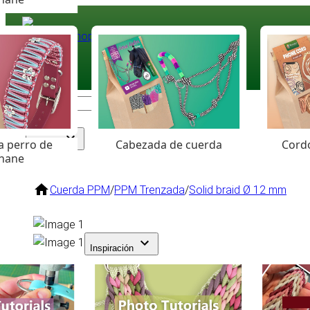
Paracord
.eu
Coloured Cord Paradise
a perro de
Cabezada de cuerda
Cordó
Surtido
hane
Cuerda PPM
/
PPM Trenzada
/
Solid braid Ø 12 mm
Inspiración