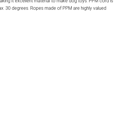
aking it excellent material to make dog toys. PPM cord is
 max. 30 degrees. Ropes made of PPM are highly valued