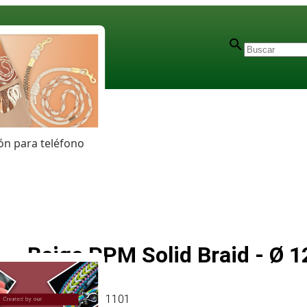
n para teléfono
Beige PPM Solid Braid - Ø
Artículo
# MT011101