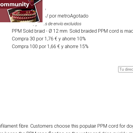
1,95 €
/ por metro
Agotado
IVA incluido, gastos de envío excluidos
PPM Solid braid - Ø 12 mm. Solid braided PPM cord is made
Compra 30 por 1,76 € y ahorre 10%
Compra 100 por 1,66 € y ahorre 15%
ilament fibre. Customers choose this populair PPM cord for dog