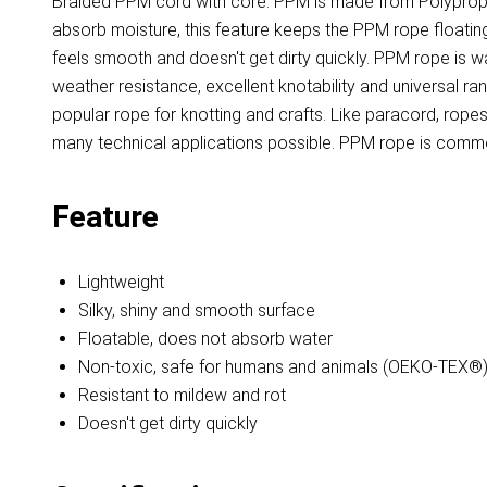
Braided PPM cord with core. PPM is made from Polypropyl
absorb moisture, this feature keeps the PPM rope floating 
feels smooth and doesn't get dirty quickly. PPM rope is 
weather resistance, excellent knotability and universal r
popular rope for knotting and crafts. Like paracord, ro
many technical applications possible. PPM rope is common
Feature
Lightweight
Silky, shiny and smooth surface
Floatable, does not absorb water
Non-toxic, safe for humans and animals (OEKO-TEX®
Resistant to mildew and rot
Doesn't get dirty quickly