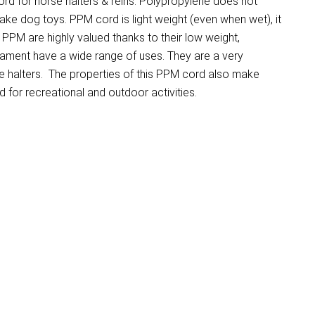
d for horse halters & reins. Polypropylene does not
make dog toys. PPM cord is light weight (even when wet), it
PM are highly valued thanks to their low weight,
ilament have a wide range of uses. They are a very
e halters. The properties of this PPM cord also make
for recreational and outdoor activities.