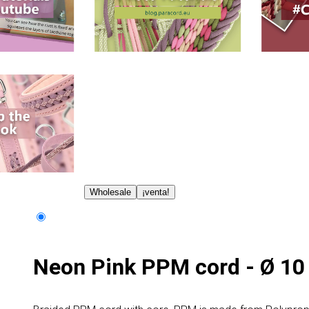
Wholesale
¡venta!
Neon Pink PPM cord - Ø 1