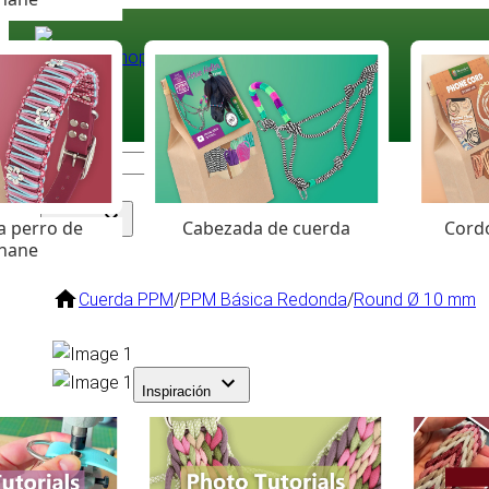
Paracord
.eu
Coloured Cord Paradise
a perro de
Cabezada de cuerda
Cordó
Surtido
hane
Cuerda PPM
/
PPM Básica Redonda
/
Round Ø 10 mm
Inspiración