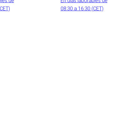
bles de
En días laborables de
(CET)
08:30 a 16:30 (CET)