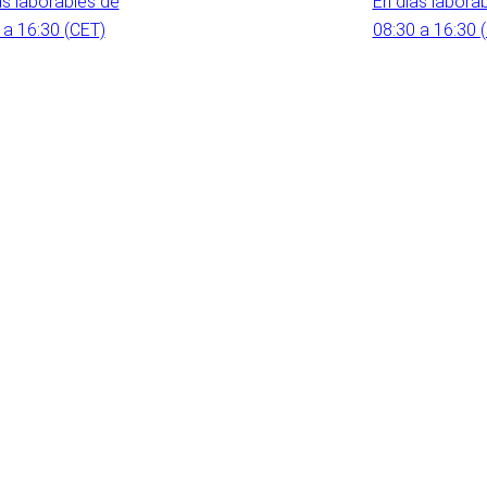
as laborables de
En días labora
 a 16:30 (CET)
08:30 a 16:30 