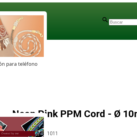
n para teléfono
Neon Pink PPM Cord - Ø 1
Artículo
# MT011011