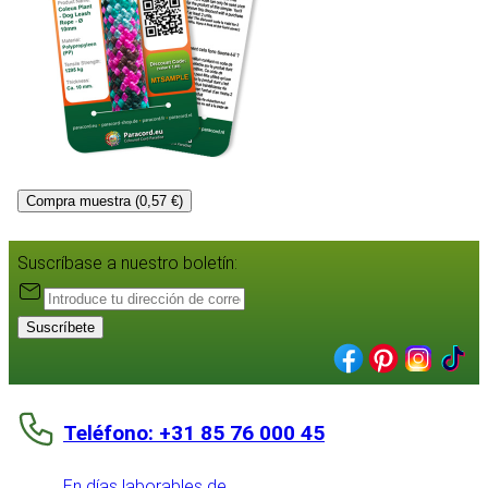
Compra muestra (0,57 €)
Suscríbase a nuestro boletín:
Suscríbete
Teléfono: +31 85 76 000 45
En días laborables de