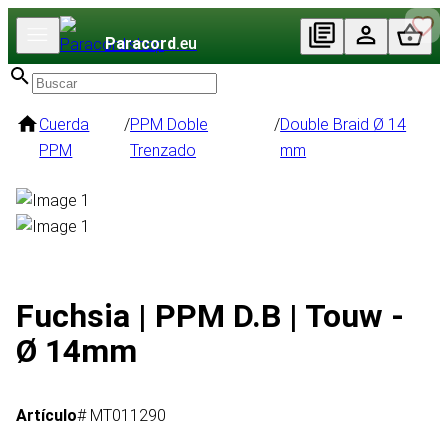
Paracord
.eu
Cuerda
/
PPM Doble
/
Double Braid Ø 14
PPM
Trenzado
mm
Fuchsia | PPM D.B | Touw -
Ø 14mm
Artículo
# MT011290