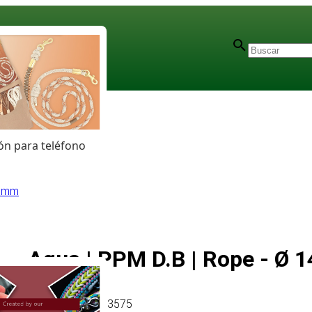
n para teléfono
4 mm
Aqua | PPM D.B | Rope - Ø
Artículo
# MT013575