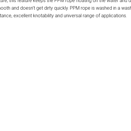
re, this feature keeps the PPM rope floating on the water and dr
 smooth and doesn't get dirty quickly. PPM rope is washed in a
tance, excellent knotability and universal range of applications.
)