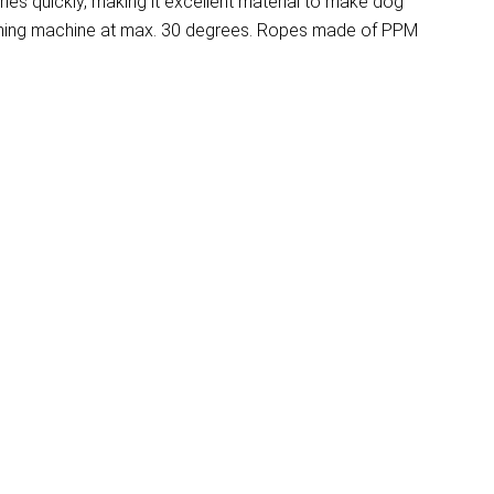
ies quickly, making it excellent material to make dog
 washing machine at max. 30 degrees. Ropes made of PPM