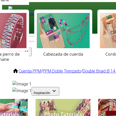
Paracord
.eu
Coloured Cord Paradise
a perro de
Cabezada de cuerda
Cordó
Surtido
hane
Cuerda PPM
/
PPM Doble Trenzado
/
Double Braid Ø 1
Inspiración