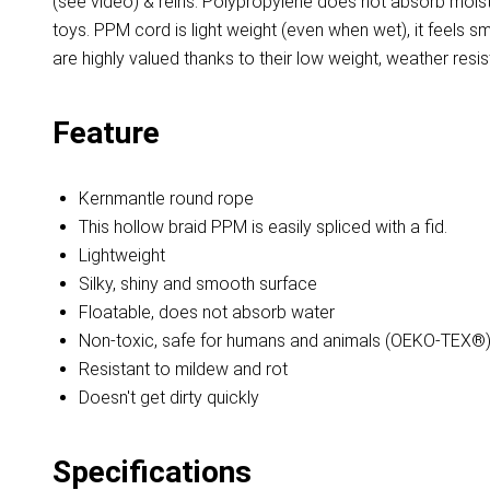
(see video) & reins. Polypropylene does not absorb moistu
toys. PPM cord is light weight (even when wet), it feels
are highly valued thanks to their low weight, weather resis
Feature
Kernmantle round rope
This hollow braid PPM is easily spliced with a fid.
Lightweight
Silky, shiny and smooth surface
Floatable, does not absorb water
Non-toxic, safe for humans and animals (OEKO-TEX®
Resistant to mildew and rot
Doesn't get dirty quickly
Specifications