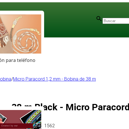
n para teléfono
Bobina
/
Micro Paracord 1,2 mm - Bobina de 38 m
38 m Black - Micro Paracor
Artículo
# MT011562