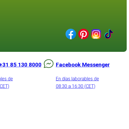
+31 85 130 8000
Facebook Messenger
bles de
En días laborables de
(CET)
08:30 a 16:30 (CET)