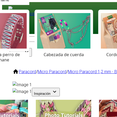
Paracord
.eu
Coloured Cord Paradise
a perro de
Cabezada de cuerda
Cordó
Surtido
hane
Paracord
/
Micro Paracord
/
Micro Paracord 1,2 mm - 
Inspiración