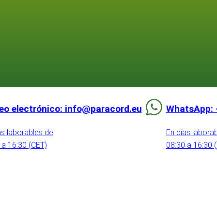
eo electrónico: info@paracord.eu
WhatsApp: 
as laborables de
En días labora
 a 16:30 (CET)
08:30 a 16:30 