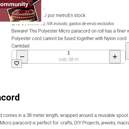
0,22 €
/ por metro
En stock
8,45 €
(rollo 38 m),
IVA incluido, gastos de envío excluidos
Beware! This Polyester Micro paracord on roll has a finer
Polyester cord cannot be fused together with Nylon cord.
Cantidad
rollo 38 m
acord
 comes in a 38 meter length, wrapped around a reusable spool. It
cro paracord is perfect for: crafts, DIY Projects, jewelry, macrame