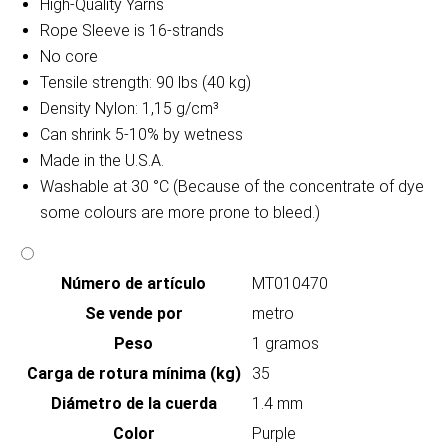
High-Quality Yarns
Rope Sleeve is 16-strands
No core
Tensile strength: 90 lbs (40 kg)
Density Nylon: 1,15 g/cm³
Can shrink 5-10% by wetness
Made in the U.S.A.
Washable at 30 °C (Because of the concentrate of dye
some colours are more prone to bleed.)
Número de artículo
MT010470
Se vende por
metro
Peso
1 gramos
Carga de rotura mínima (kg)
35
Diámetro de la cuerda
1.4 mm
Color
Purple