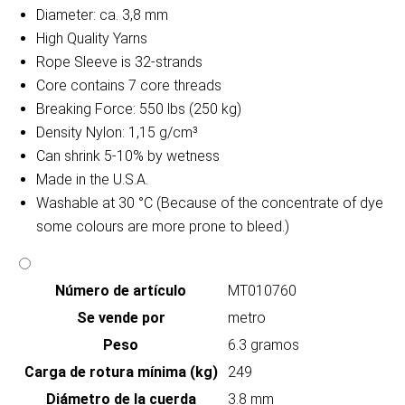
Diameter: ca. 3,8 mm
High Quality Yarns
Rope Sleeve is 32-strands
Core contains 7 core threads
Breaking Force: 550 lbs (250 kg)
Density Nylon: 1,15 g/cm³
Can shrink 5-10% by wetness
Made in the U.S.A.
Washable at 30 °C (Because of the concentrate of dye
some colours are more prone to bleed.)
Número de artículo
MT010760
Se vende por
metro
Peso
6.3 gramos
Carga de rotura mínima (kg)
249
Diámetro de la cuerda
3.8 mm