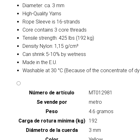
Diameter: ca. 3 mm
High-Quality Yarns
Rope Sleeve is 16-strands
Core contains 3 core threads
Tensile strength: 425 lbs (192 kg)
Density Nylon: 1,15 g/cm³
Can shrink 5-10% by wetness
Made in the E.U.
Washable at 30 °C (Because of the concentrate of dy
Número de artículo
MT012981
Se vende por
metro
Peso
4.6 gramos
Carga de rotura mínima (kg)
192
Diámetro de la cuerda
3 mm
Color
Yellow