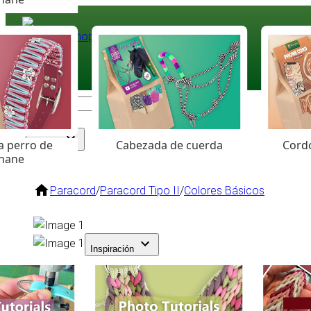
Paracord
.eu
Coloured Cord Paradise
a perro de
Cabezada de cuerda
Cordó
Surtido
hane
Paracord
/
Paracord Tipo II
/
Colores Básicos
Inspiración