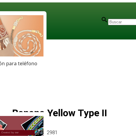
n para teléfono
Banana Yellow Type II
Artículo
# MT012981