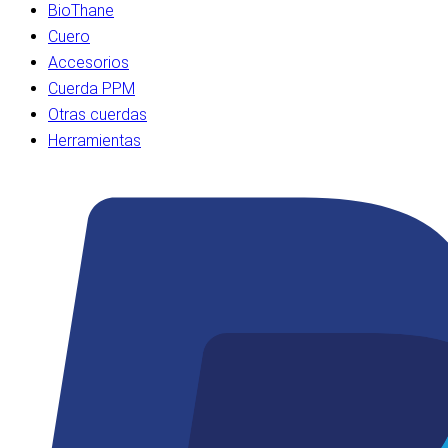
BioThane
Cuero
Accesorios
Cuerda PPM
Otras cuerdas
Herramientas