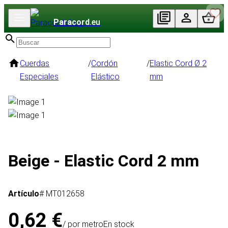
Paracord
.eu
Cuerdas
/
Cordón
/
Elastic Cord Ø 2
Especiales
Elástico
mm
Beige - Elastic Cord 2 mm
Artículo
# MT012658
0,62 €
/ por metro
En stock