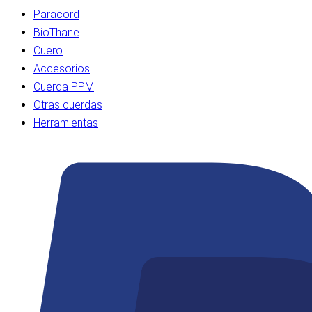
Paracord
BioThane
Cuero
Accesorios
Cuerda PPM
Otras cuerdas
Herramientas