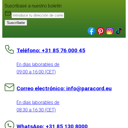
Suscríbase a nuestro boletín:
Suscríbete
Teléfono: +31 85 76 000 45
En días laborables de
09:00 a 16:00 (CET)
Correo electrónico: info@paracord.eu
En días laborables de
08:30 a 16:30 (CET)
WhatsApp: +31 85 130 8000