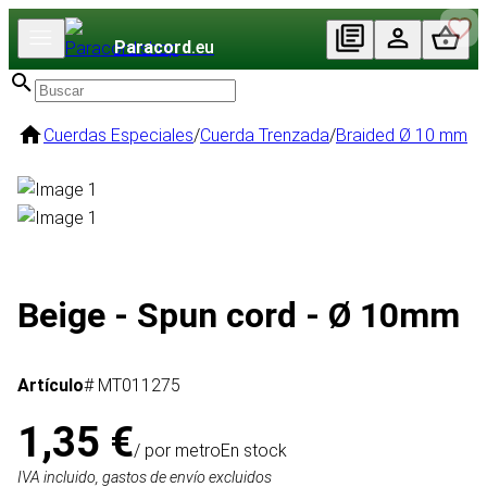
Paracord
.eu
Cuerdas Especiales
/
Cuerda Trenzada
/
Braided Ø 10 mm
Beige - Spun cord - Ø 10mm
Artículo
# MT011275
1,35 €
/ por metro
En stock
IVA incluido, gastos de envío excluidos