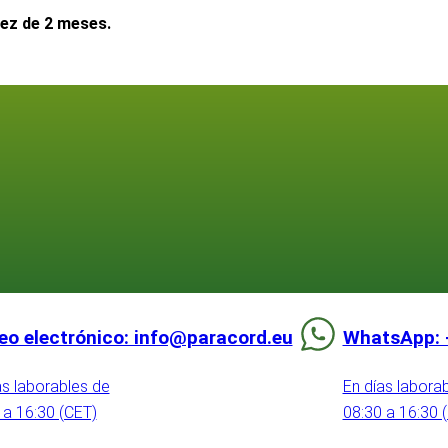
dez de 2 meses.
eo electrónico: info@paracord.eu
WhatsApp: 
as laborables de
En días labora
 a 16:30 (CET)
08:30 a 16:30 