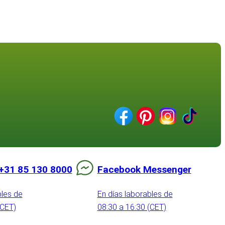
+31 85 130 8000
Facebook Messenger
bles de
En días laborables de
(CET)
08:30 a 16:30 (CET)