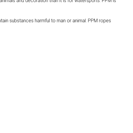
 animals and decoration than it is for watersports. PPM is
ntain substances harmful to man or animal. PPM ropes