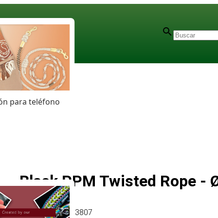
n para teléfono
Black PPM Twisted Rope -
Artículo
# MT013807