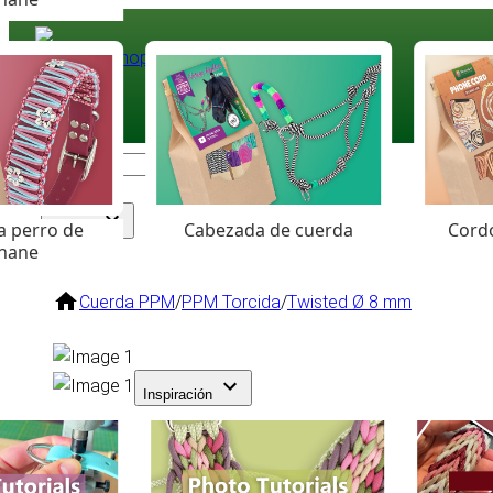
Paracord
.eu
Coloured Cord Paradise
a perro de
Cabezada de cuerda
Cordó
Surtido
hane
Cuerda PPM
/
PPM Torcida
/
Twisted Ø 8 mm
Inspiración