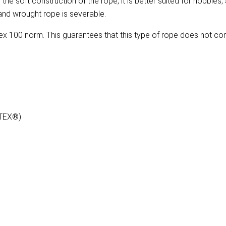
e soft construction of the rope, it is better suited for hobbies,
rand wrought rope is severable.
 100 norm. This guarantees that this type of rope does not co
-TEX®)