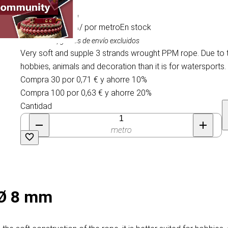
0,79 €
/ por metro
En stock
IVA incluido, gastos de envío excluidos
Very soft and supple 3 strands wrought PPM rope. Due to the
hobbies, animals and decoration than it is for watersports.
Compra 30 por 0,71 € y ahorre 10%
Compra 100 por 0,63 € y ahorre 20%
Cantidad
metro
 Ø 8 mm