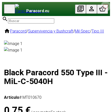
Paracord
.eu
Paracord
/
Supervivencia y Bushcraft
/
Mil-Spec
/
Tipo III
Black Paracord 550 Type III -
MiL-C-5040H
Artículo
# MT010670
0,75 €