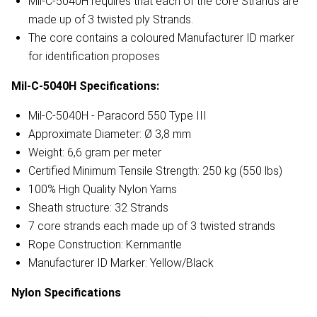
Mil-C-5040H requires that each of the core Strands are
made up of 3 twisted ply Strands.
The core contains a coloured Manufacturer ID marker
for identification proposes
Mil-C-5040H
Specifications:
Mil-C-5040H - Paracord 550 Type III
Approximate Diameter: Ø 3,8 mm
Weight: 6,6 gram per meter
Certified Minimum Tensile Strength: 250 kg (550 lbs)
100% High Quality Nylon Yarns
Sheath structure: 32 Strands
7 core strands each made up of 3 twisted strands
Rope Construction: Kernmantle
Manufacturer ID Marker: Yellow/Black
Nylon
Specifications