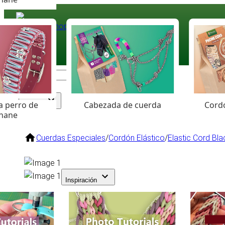
Paracord
.eu
Coloured Cord Paradise
a perro de
Cabezada de cuerda
Cordó
Surtido
hane
Cuerdas Especiales
/
Cordón Elástico
/
Elastic Cord Bla
Inspiración