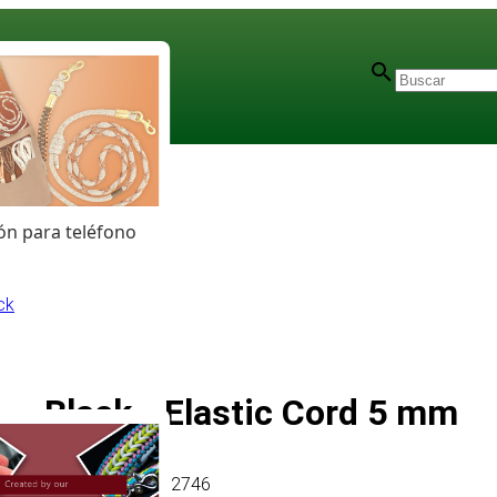
n para teléfono
ck
Black - Elastic Cord 5 mm
Artículo
# MT012746