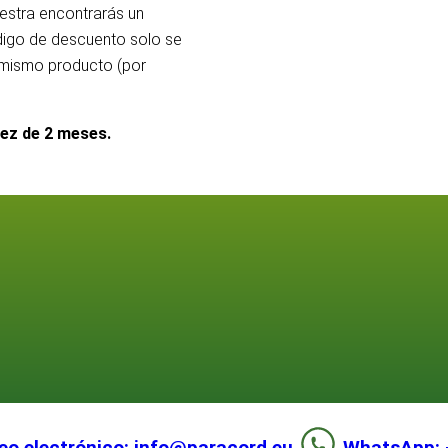
uestra encontrarás un
ódigo de descuento solo se
l mismo producto (por
dez de 2 meses.
eo electrónico: info@paracord.eu
WhatsApp: 