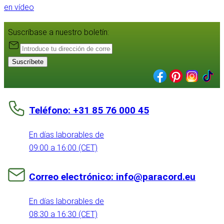
en vídeo
Suscríbase a nuestro boletín:
Suscríbete
Teléfono: +31 85 76 000 45
En días laborables de
09:00 a 16:00 (CET)
Correo electrónico: info@paracord.eu
En días laborables de
08:30 a 16:30 (CET)