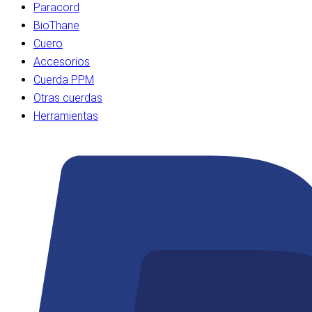
Paracord
BioThane
Cuero
Accesorios
Cuerda PPM
Otras cuerdas
Herramientas