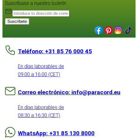
Suscríbase a nuestro boletín:
Suscríbete
Teléfono: +31 85 76 000 45
En días laborables de
09:00 a 16:00 (CET)
Correo electrónico: info@paracord.eu
En días laborables de
08:30 a 16:30 (CET)
WhatsApp: +31 85 130 8000