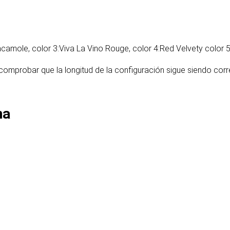
acamole
, color 3:
Viva La Vino Rouge
, color 4:
Red Velvet
y color 5
l comprobar que la longitud de la configuración sigue siendo cor
na