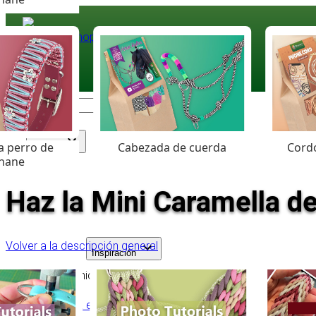
Paracord
.eu
Coloured Cord Paradise
a perro de
Cabezada de cuerda
Cordó
Surtido
hane
Haz la Mini Caramella de
Volver a la descripción general
Inspiración
Tabla de contenido
Comienza el nudo de paracord