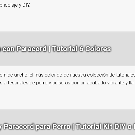
ricolaje y DIY.
con Paracord | Tutorial 6 Colores
 cm de ancho, el más colorido de nuestra colección de tutoriale
s artesanales de perro y pulseras con un acabado vibrante y lla
aracord para Perro | Tutorial Kit DIY o