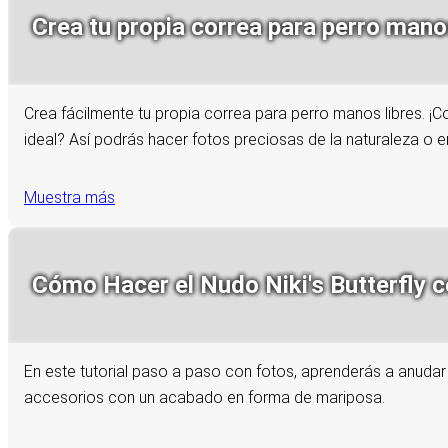
Crea tu propia correa para perro manos 
Crea fácilmente tu propia correa para perro manos libres. ¡C
ideal? Así podrás hacer fotos preciosas de la naturaleza o e
Muestra más
Cómo Hacer el Nudo Niki's Butterfly c
En este tutorial paso a paso con fotos, aprenderás a anudar e
accesorios con un acabado en forma de mariposa.