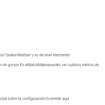
por Saskia Meißner y es de nivel intermedio.
m de grosor. En el
MatchMaker
puedes ver cuántos metros de
torial sobre la configuración Kosmetik aquí
.