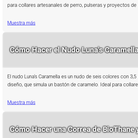
para collares artesanales de perro, pulseras y proyectos de b
Muestra más
Cómo Hacer el Nudo Luna's Caramella 
El nudo Luna's Caramella es un nudo de seis colores con 3,5
diseño, que simula un bastón de caramelo. Ideal para collare
Muestra más
Cómo Hacer una Correa de BioThane y P