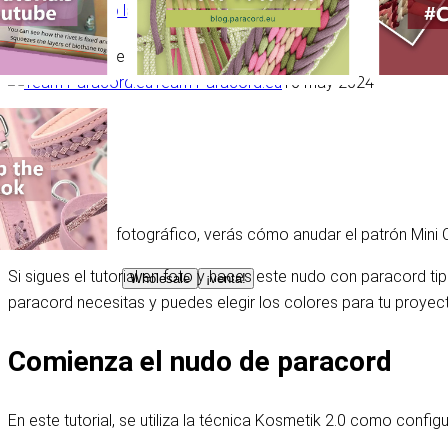
Anudando la Mini Caramella de Luna
Tabla de contenido
Team Paracord.eu
16 may 2024
Tutorial
Compartir
En este tutorial fotográfico, verás cómo anudar el patrón Mini
Si sigues el tutorial en foto y haces este nudo con paracord ti
Wholesale
¡venta!
paracord necesitas y puedes elegir los colores para tu proyec
Comienza el nudo de paracord
En este tutorial, se utiliza la técnica Kosmetik 2.0 como conf