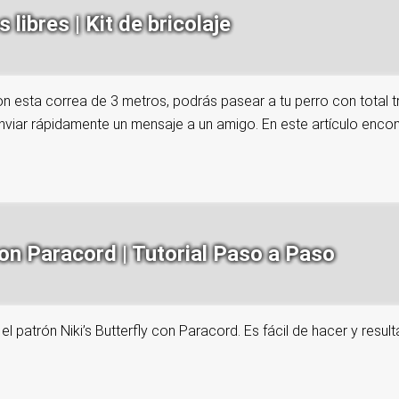
libres | Kit de bricolaje
on esta correa de 3 metros, podrás pasear a tu perro con total t
nviar rápidamente un mensaje a un amigo. En este artículo encont
on Paracord | Tutorial Paso a Paso
l patrón Niki’s Butterfly con Paracord. Es fácil de hacer y result