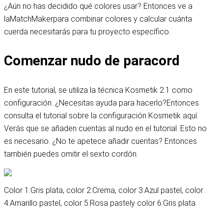
¿Aún no has decidido qué colores usar? Entonces ve a
la
MatchMaker
para combinar colores y calcular cuánta
cuerda necesitarás para tu proyecto específico.
Comenzar nudo de paracord
En este tutorial, se utiliza la técnica Kosmetik 2.1 como
configuración. ¿Necesitas ayuda para hacerlo?
Entonces
consulta el tutorial sobre la configuración Kosmetik aquí
.
Verás que se añaden cuentas al nudo en el tutorial. Esto no
es necesario. ¿No te apetece añadir cuentas? Entonces
también puedes omitir el sexto cordón.
Color 1:
Gris plata
, color 2:
Crema
, color 3:
Azul pastel
, color
4:
Amarillo pastel
, color 5:
Rosa pastel
y color 6:
Gris plata
.