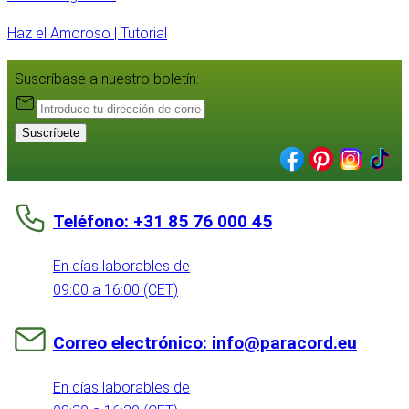
Haz el Amoroso | Tutorial
Suscríbase a nuestro boletín:
Suscríbete
Teléfono: +31 85 76 000 45
En días laborables de
09:00 a 16:00 (CET)
Correo electrónico: info@paracord.eu
En días laborables de