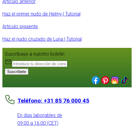
Artículo anterior
Haz el primer nudo de Helmy | Tutorial
Artículo siguiente
Haz el nudo cruzado de Luna | Tutorial
Suscríbase a nuestro boletín:
Suscríbete
Teléfono: +31 85 76 000 45
En días laborables de
09:00 a 16:00 (CET)