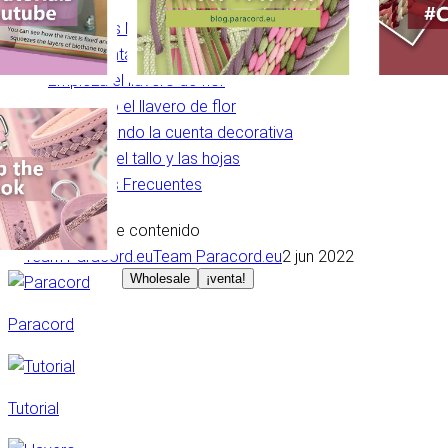
Materiales Necesarios:
Herramientas Necesarias:
Empieza el llavero de flor
Anudando el llavero de flor
Incorporando la cuenta decorativa
Nudando el tallo y las hojas
Preguntas Frecuentes
Tabla de contenido
Team Paracord.eu
2 jun 2022
Wholesale
¡venta!
Paracord
Tutorial