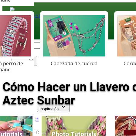
Paracord
.eu
Coloured Cord Paradise
a perro de
Cabezada de cuerda
Cordó
Surtido
hane
Cómo Hacer un Llavero d
Aztec Sunbar
Inspiración
Volver a la descripción general
Tabla de contenido