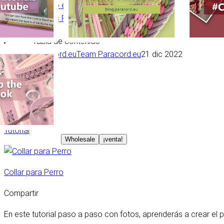
Anudando el Cookie's Wave
Preguntas Frecuentes
Tabla de contenido
Team Paracord.eu
21 dic 2022
Paracord
Tutorial
Wholesale
¡venta!
Collar para Perro
Compartir
En este tutorial paso a paso con fotos, aprenderás a crear el