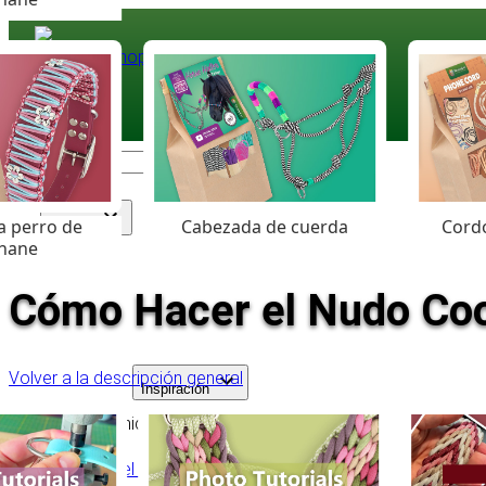
Paracord
.eu
Coloured Cord Paradise
a perro de
Cabezada de cuerda
Cordó
Surtido
hane
Cómo Hacer el Nudo Cook
Volver a la descripción general
Inspiración
Tabla de contenido
Empieza el Nudo Cookie’s Wave