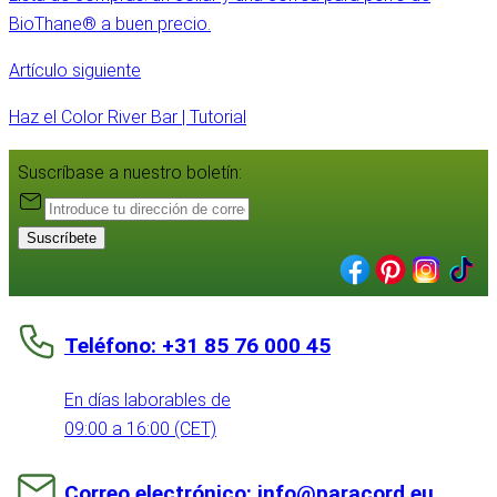
BioThane® a buen precio.
Artículo siguiente
Haz el Color River Bar | Tutorial
Suscríbase a nuestro boletín:
Suscríbete
Teléfono: +31 85 76 000 45
En días laborables de
09:00 a 16:00 (CET)
Correo electrónico: info@paracord.eu