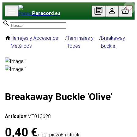
Paracord
.eu
Herrajes y Accesorios
/
Terminales y
/
Breakaway
Metálicos
Topes
Buckle
Breakaway Buckle 'Olive'
Artículo
# MT013628
0,40 €
/ por pieza
En stock