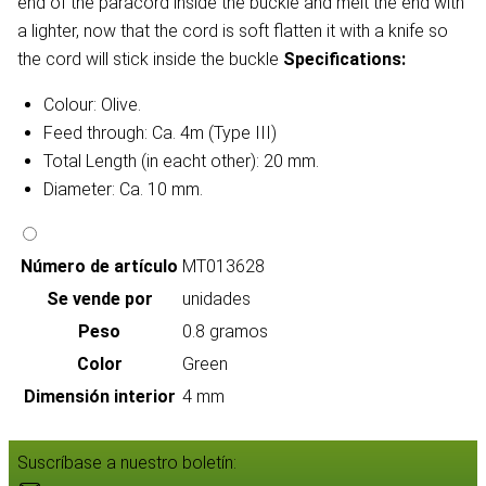
end of the paracord inside the buckle and melt the end with
a lighter, now that the cord is soft flatten it with a knife so
the cord will stick inside the buckle
Specifications:
Colour: Olive.
Feed through: Ca. 4m (Type III)
Total Length (in eacht other): 20 mm.
Diameter: Ca. 10 mm.
Número de artículo
MT013628
Se vende por
unidades
Peso
0.8 gramos
Color
Green
Dimensión interior
4 mm
Suscríbase a nuestro boletín: