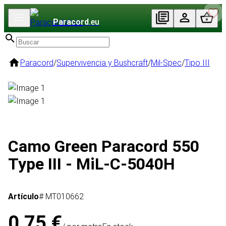
Paracord
.eu
Paracord
/
Supervivencia y Bushcraft
/
Mil-Spec
/
Tipo III
Camo Green Paracord 550
Type III - MiL-C-5040H
Artículo
# MT010662
0,75 €