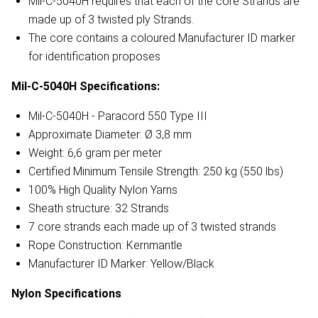
Mil-C-5040H requires that each of the core Strands are
made up of 3 twisted ply Strands.
The core contains a coloured Manufacturer ID marker
for identification proposes
Mil-C-5040H
Specifications:
Mil-C-5040H - Paracord 550 Type III
Approximate Diameter: Ø 3,8 mm
Weight: 6,6 gram per meter
Certified Minimum Tensile Strength: 250 kg (550 lbs)
100% High Quality Nylon Yarns
Sheath structure: 32 Strands
7 core strands each made up of 3 twisted strands
Rope Construction: Kernmantle
Manufacturer ID Marker: Yellow/Black
Nylon
Specifications