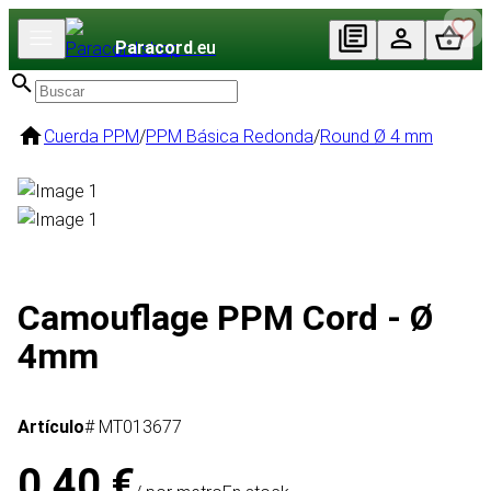
Paracord
.eu
Cuerda PPM
/
PPM Básica Redonda
/
Round Ø 4 mm
Camouflage PPM Cord - Ø
4mm
Artículo
# MT013677
0,40 €