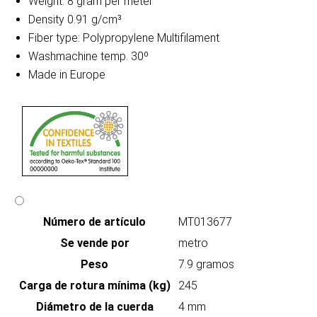
Weight: 8 gram per meter
Density 0.91 g/cm³
Fiber type: Polypropylene Multifilament
Washmachine temp. 30º
Made in Europe
Número de artículo
MT013677
Se vende por
metro
Peso
7.9 gramos
Carga de rotura mínima (kg)
245
Diámetro de la cuerda
4 mm