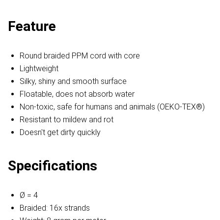
Feature
Round braided PPM cord with core
Lightweight
Silky, shiny and smooth surface
Floatable, does not absorb water
Non-toxic, safe for humans and animals (OEKO-TEX®)
Resistant to mildew and rot
Doesn't get dirty quickly
Specifications
Ø = 4
Braided: 16x strands