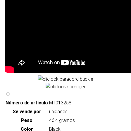
Número de artículo
MT013258
Se vende por
unidades
Peso
46.4 gramos
Color
Black