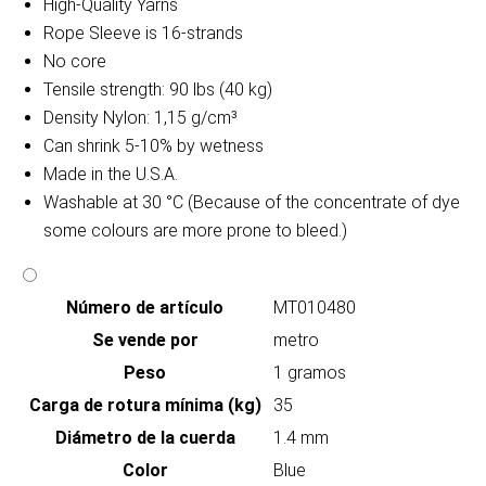
High-Quality Yarns
Rope Sleeve is 16-strands
No core
Tensile strength: 90 lbs (40 kg)
Density Nylon: 1,15 g/cm³
Can shrink 5-10% by wetness
Made in the U.S.A.
Washable at 30 °C (Because of the concentrate of dye
some colours are more prone to bleed.)
Número de artículo
MT010480
Se vende por
metro
Peso
1 gramos
Carga de rotura mínima (kg)
35
Diámetro de la cuerda
1.4 mm
Color
Blue