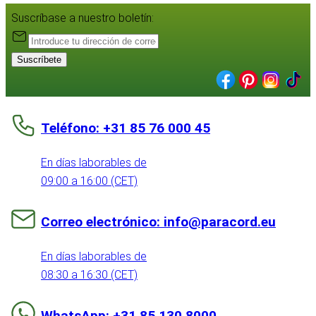
Suscríbase a nuestro boletín:
Suscríbete
Teléfono: +31 85 76 000 45
En días laborables de
09:00 a 16:00 (CET)
Correo electrónico: info@paracord.eu
En días laborables de
08:30 a 16:30 (CET)
WhatsApp: +31 85 130 8000