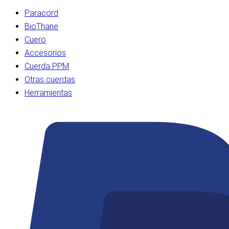
Paracord
BioThane
Cuero
Accesorios
Cuerda PPM
Otras cuerdas
Herramientas