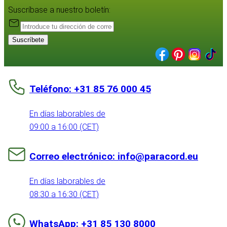
Suscríbase a nuestro boletín:
Suscríbete
Teléfono: +31 85 76 000 45
En días laborables de
09:00 a 16:00 (CET)
Correo electrónico: info@paracord.eu
En días laborables de
08:30 a 16:30 (CET)
WhatsApp: +31 85 130 8000