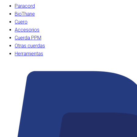
Paracord
BioThane
Cuero
Accesorios
Cuerda PPM
Otras cuerdas
Herramientas