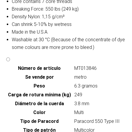
Core contains 7 core threads
Breaking Force: 550 lbs (249 kg)
Density Nylon: 1,15 g/cm³
Can shrink 5-10% by wetness
Made in the U.S.A.
Washable at 30 °C (Because of the concentrate of dye
some colours are more prone to bleed.)
Número de artículo
MT013846
Se vende por
metro
Peso
6.3 gramos
Carga de rotura mínima (kg)
249
Diámetro de la cuerda
3.8 mm
Color
Multi
Tipo de Paracord
Paracord 550 Type III
Tipo de patrón
Multicolor