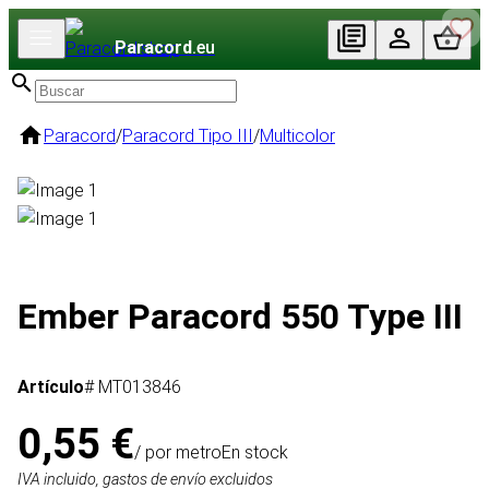
Paracord
.eu
Paracord
/
Paracord Tipo III
/
Multicolor
Ember Paracord 550 Type III
Artículo
# MT013846
0,55 €
/ por metro
En stock
IVA incluido, gastos de envío excluidos