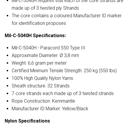
Mil-C-5040H requires that each of the core Strands are
made up of 3 twisted ply Strands.
The core contains a coloured Manufacturer ID marker
for identification proposes
Mil-C-5040H
Specifications:
Mil-C-5040H - Paracord 550 Type III
Approximate Diameter: Ø 3,8 mm
Weight: 6,6 gram per meter
Certified Minimum Tensile Strength: 250 kg (550 lbs)
100% High Quality Nylon Yarns
Sheath structure: 32 Strands
7 core strands each made up of 3 twisted strands
Rope Construction: Kernmantle
Manufacturer ID Marker: Yellow/Black
Nylon
Specifications