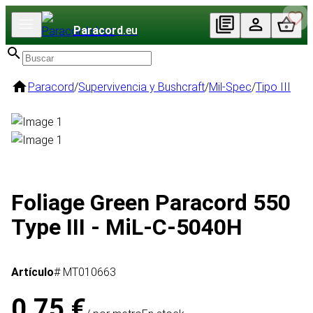
Paracord
.eu
Paracord
/
Supervivencia y Bushcraft
/
Mil-Spec
/
Tipo III
Foliage Green Paracord 550
Type III - MiL-C-5040H
Artículo
# MT010663
0,75 €