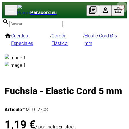
Paracord
.eu
Cuerdas
/
Cordón
/
Elastic Cord Ø 5
Especiales
Elástico
mm
Fuchsia - Elastic Cord 5 mm
Artículo
# MT012708
1,19 €
/ por metro
En stock