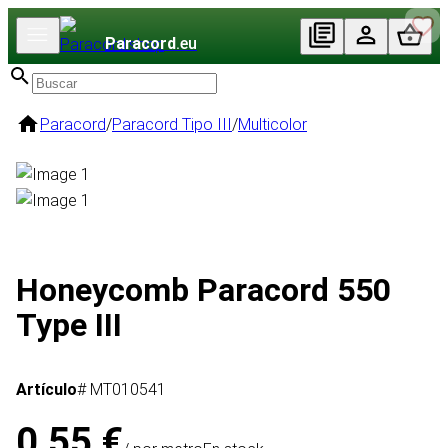
Paracord
.eu
Paracord
/
Paracord Tipo III
/
Multicolor
Honeycomb Paracord 550
Type III
Artículo
# MT010541
0,55 €