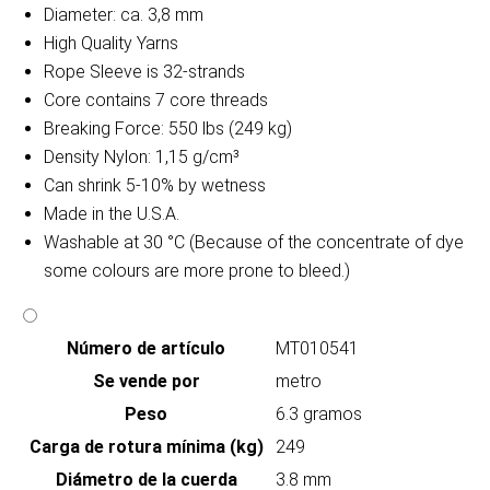
Diameter: ca. 3,8 mm
High Quality Yarns
Rope Sleeve is 32-strands
Core contains 7 core threads
Breaking Force: 550 lbs (249 kg)
Density Nylon: 1,15 g/cm³
Can shrink 5-10% by wetness
Made in the U.S.A.
Washable at 30 °C (Because of the concentrate of dye
some colours are more prone to bleed.)
Número de artículo
MT010541
Se vende por
metro
Peso
6.3 gramos
Carga de rotura mínima (kg)
249
Diámetro de la cuerda
3.8 mm