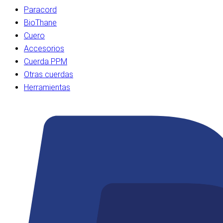
Paracord
BioThane
Cuero
Accesorios
Cuerda PPM
Otras cuerdas
Herramientas