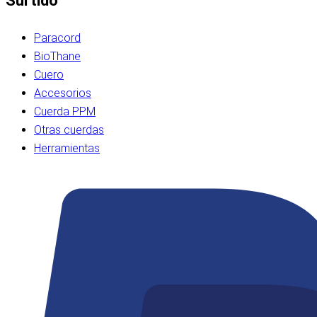
Surtido
Paracord
BioThane
Cuero
Accesorios
Cuerda PPM
Otras cuerdas
Herramientas