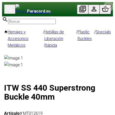
Paracord
.eu
Herrajes y
/
Hebillas de
/
Plastic
/
Specials
Accesorios
Liberación
Buckles
Metálicos
Rápida
ITW SS 440 Superstrong
Buckle 40mm
Artículo
# MT012619