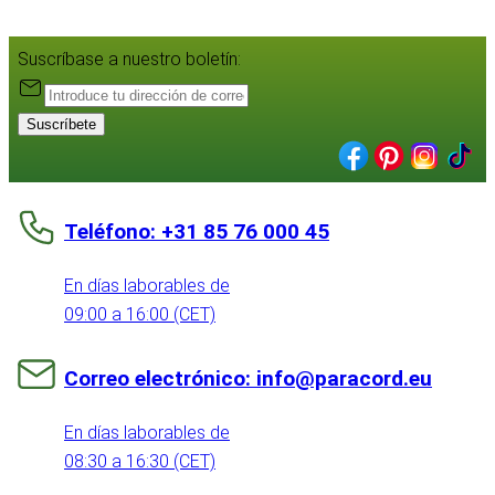
Suscríbase a nuestro boletín:
Suscríbete
Teléfono: +31 85 76 000 45
En días laborables de
09:00 a 16:00 (CET)
Correo electrónico: info@paracord.eu
En días laborables de
08:30 a 16:30 (CET)